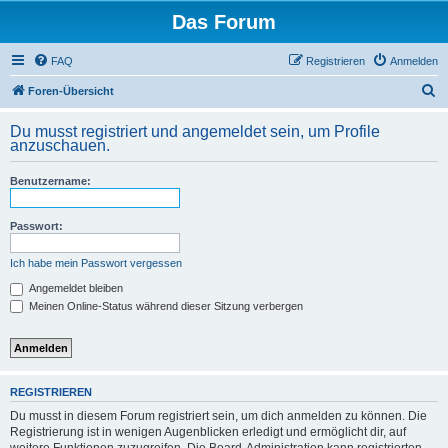
Das Forum
FAQ
Registrieren
Anmelden
S
Foren-Übersicht
u
Du musst registriert und angemeldet sein, um Profile
c
anzuschauen.
h
Benutzername:
e
Passwort:
Ich habe mein Passwort vergessen
Angemeldet bleiben
Meinen Online-Status während dieser Sitzung verbergen
REGISTRIEREN
Du musst in diesem Forum registriert sein, um dich anmelden zu können. Die
Registrierung ist in wenigen Augenblicken erledigt und ermöglicht dir, auf
weitere Funktionen zuzugreifen. Die Board-Administration kann registrierten