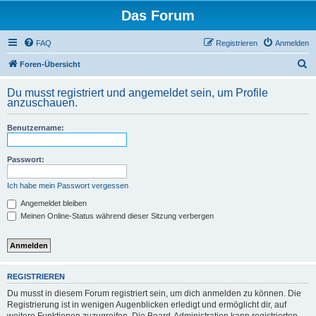
Das Forum
FAQ
Registrieren
Anmelden
S
Foren-Übersicht
u
Du musst registriert und angemeldet sein, um Profile
c
anzuschauen.
h
Benutzername:
e
Passwort:
Ich habe mein Passwort vergessen
Angemeldet bleiben
Meinen Online-Status während dieser Sitzung verbergen
REGISTRIEREN
Du musst in diesem Forum registriert sein, um dich anmelden zu können. Die
Registrierung ist in wenigen Augenblicken erledigt und ermöglicht dir, auf
weitere Funktionen zuzugreifen. Die Board-Administration kann registrierten