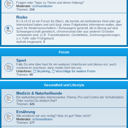
Fragen oder Tipps zu Tieren und deren Haltung?
Moderator:
schnuesibuesi
Themen:
154
Risiko
R.I.S.I.K.O ist ein Forum für Eltern, die bereits ein behindertes Kind oder gar
Intensivkind haben und sich bzgl. eines Folgekindes informieren wollen, aber
auch für Kinderwunscheltern / Schwangere generell, die in Bezug auf eine
Schwangerschaft genetisch, chromosomal oder aus anderen Gründen
vorbelastet sind. (z.B. Translokationen, Gendefekte, Gerinnungsstörungen,
z.n. Fehl- oder Frühgeburt)
Aufrufe insgesamt:
3
Forum
Sport
Falls Du eine Idee hast für ein weiteres Unterforum und dieses evt. auch
moderieren möchtest, dann melde Dich bei uns.
Unterforen:
Skydiving
,
Vorschläge für weitere Foren
Themen:
90
Gesundheit und Lifestyle
Medizin & Naturheilkunde
Ein weitumfassendes interessantes Thema; Pro und Contra der Schulmedizin.
Oder suchst Du einfach Rat?
Themen:
426
Ernährung
Wie ernähren wir uns richtig? Was ist gut? Was nicht?
Moderator:
schnuesibuesi
Themen:
177