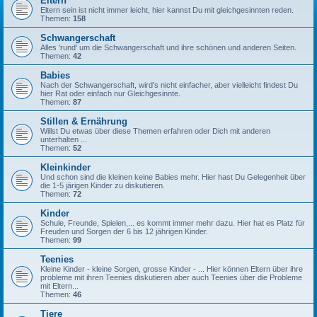
Eltern
Eltern sein ist nicht immer leicht, hier kannst Du mit gleichgesinnten reden.
Themen:
158
Schwangerschaft
Alles 'rund' um die Schwangerschaft und ihre schönen und anderen Seiten.
Themen:
42
Babies
Nach der Schwangerschaft, wird's nicht einfacher, aber vielleicht findest Du
hier Rat oder einfach nur Gleichgesinnte.
Themen:
87
Stillen & Ernährung
Willst Du etwas über diese Themen erfahren oder Dich mit anderen
unterhalten ...
Themen:
52
Kleinkinder
Und schon sind die kleinen keine Babies mehr. Hier hast Du Gelegenheit über
die 1-5 järigen Kinder zu diskutieren.
Themen:
72
Kinder
Schule, Freunde, Spielen,... es kommt immer mehr dazu. Hier hat es Platz für
Freuden und Sorgen der 6 bis 12 jährigen Kinder.
Themen:
99
Teenies
Kleine Kinder - kleine Sorgen, grosse Kinder - ... Hier können Eltern über ihre
probleme mit ihren Teenies diskutieren aber auch Teenies über die Probleme
mit Eltern...
Themen:
46
Tiere