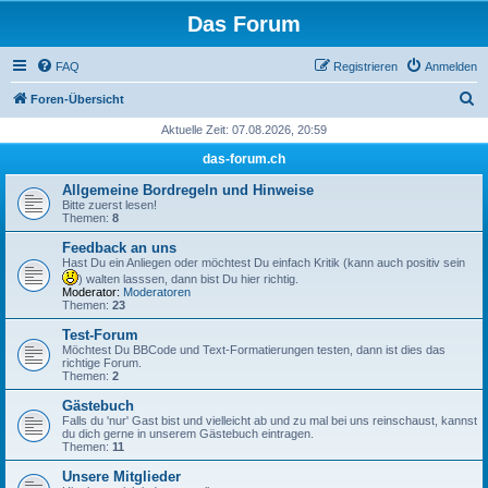
Das Forum
FAQ
Registrieren
Anmelden
S
Foren-Übersicht
u
Aktuelle Zeit: 07.08.2026, 20:59
c
das-forum.ch
h
Allgemeine Bordregeln und Hinweise
e
Bitte zuerst lesen!
Themen:
8
Feedback an uns
Hast Du ein Anliegen oder möchtest Du einfach Kritik (kann auch positiv sein
) walten lasssen, dann bist Du hier richtig.
Moderator:
Moderatoren
Themen:
23
Test-Forum
Möchtest Du BBCode und Text-Formatierungen testen, dann ist dies das
richtige Forum.
Themen:
2
Gästebuch
Falls du 'nur' Gast bist und vielleicht ab und zu mal bei uns reinschaust, kannst
du dich gerne in unserem Gästebuch eintragen.
Themen:
11
Unsere Mitglieder