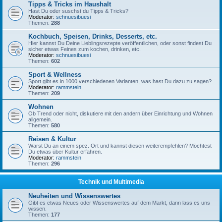
Tipps & Tricks im Haushalt
Hast Du oder suschst du Tipps & Tricks?
Moderator:
schnuesibuesi
Themen:
288
Kochbuch, Speisen, Drinks, Desserts, etc.
Hier kannst Du Deine Lieblingsrezepte veröffentlichen, oder sonst findest Du
sicher etwas Feines zum kochen, drinken, etc.
Moderator:
schnuesibuesi
Themen:
602
Sport & Wellness
Sport gibt es in 1000 verschiedenen Varianten, was hast Du dazu zu sagen?
Moderator:
rammstein
Themen:
209
Wohnen
Ob Trend oder nicht, diskutiere mit den andern über Einrichtung und Wohnen
allgemein.
Themen:
580
Reisen & Kultur
Warst Du an einem spez. Ort und kannst diesen weiterempfehlen? Möchtest
Du etwas über Kultur erfahren.
Moderator:
rammstein
Themen:
296
Technik und Multimedia
Neuheiten und Wissenswertes
Gibt es etwas Neues oder Wissenswertes auf dem Markt, dann lass es uns
wissen.
Themen:
177