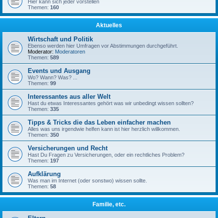
Hier kann sich jeder vorstellen
Themen:
160
Aktuelles
Wirtschaft und Politik
Ebenso werden hier Umfragen vor Abstimmungen durchgeführt.
Moderator:
Moderatoren
Themen:
589
Events und Ausgang
Wo? Wann? Was? ...
Themen:
99
Interessantes aus aller Welt
Hast du etwas Interessantes gehört was wir unbedingt wissen sollten?
Themen:
335
Tipps & Tricks die das Leben einfacher machen
Alles was uns irgendwie helfen kann ist hier herzlich willkommen.
Themen:
350
Versicherungen und Recht
Hast Du Fragen zu Versicherungen, oder ein rechtliches Problem?
Themen:
197
Aufklärung
Was man im Internet (oder sonstwo) wissen sollte.
Themen:
58
Familie, etc.