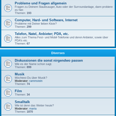
Probleme und Fragen allgemein
Fragen zu Deinem Staubsauger, Auto oder der Surroundanlage, dann probiere
es hier.
Themen:
193
Computer, Hard- und Software, Internet
Probleme mit Deiner lieben Kiste?
Themen:
299
Telefon, Natel, Anbieter; PDA, etc.
Alles zum Thema Fest- und Mobil-Telefonie und deren Anbieter, sowie über
PDA's etc.
Themen:
67
Diverses
Diskussionen die sonst nirgendwo passen
Wie es der Name schon sagt.
Themen:
899
Musik
Möchtest Du über Musik?
Moderator:
rammstein
Themen:
74
Film
Themen:
34
Smalltalk
Wie ist denn das Wetter heute?
Moderator:
marta
Themen:
1870