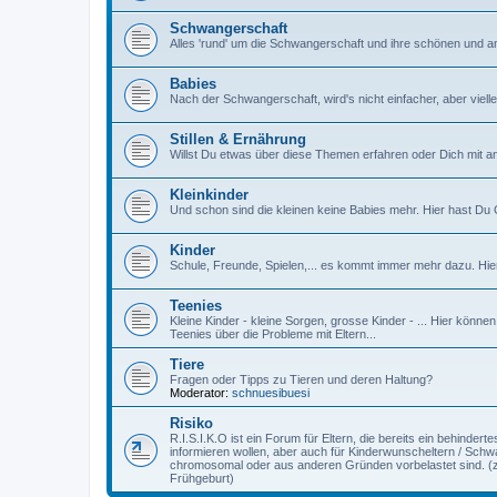
Schwangerschaft
Alles 'rund' um die Schwangerschaft und ihre schönen und a
Babies
Nach der Schwangerschaft, wird's nicht einfacher, aber vielle
Stillen & Ernährung
Willst Du etwas über diese Themen erfahren oder Dich mit an
Kleinkinder
Und schon sind die kleinen keine Babies mehr. Hier hast Du G
Kinder
Schule, Freunde, Spielen,... es kommt immer mehr dazu. Hier 
Teenies
Kleine Kinder - kleine Sorgen, grosse Kinder - ... Hier könne
Teenies über die Probleme mit Eltern...
Tiere
Fragen oder Tipps zu Tieren und deren Haltung?
Moderator:
schnuesibuesi
Risiko
R.I.S.I.K.O ist ein Forum für Eltern, die bereits ein behinder
informieren wollen, aber auch für Kinderwunscheltern / Schw
chromosomal oder aus anderen Gründen vorbelastet sind. (z
Frühgeburt)