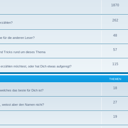
1870
262
erzählen?
48
be für die anderen Leser?
57
 und Tricks rund um dieses Thema
115
 erzählen möchtest, oder hat Dich etwas aufgeregt?
THEMEN
18
elches das beste für Dich ist?
27
, weisst aber den Namen nicht?
19