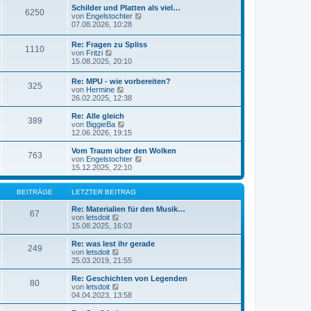
e
t
Schilder und Platten als viel…
r
6250
s
r
N
von
Engelstochter
B
t
a
e
07.08.2026, 10:28
e
e
g
u
i
r
e
t
Re: Fragen zu Spliss
B
1110
s
r
N
von
Fritzi
e
t
a
e
15.08.2025, 20:10
i
e
g
u
t
r
e
r
Re: MPU - wie vorbereiten?
B
325
s
a
N
von
Hermine
e
t
g
e
26.02.2025, 12:38
i
e
u
t
r
e
r
Re: Alle gleich
B
389
s
N
a
von
BiggieBa
e
t
e
g
12.06.2026, 19:15
i
e
u
t
r
e
Vom Traum über den Wolken
r
763
B
s
N
von
Engelstochter
a
e
t
e
15.12.2025, 22:10
g
i
e
u
t
r
e
r
B
s
BEITRÄGE
LETZTER BEITRAG
a
e
t
g
i
e
Re: Materialien für den Musik…
67
t
N
r
von
letsdoit
r
e
B
15.08.2025, 16:03
a
u
e
g
e
i
Re: was lest ihr gerade
249
s
t
N
von
letsdoit
t
r
e
25.03.2019, 21:55
e
a
u
r
g
e
Re: Geschichten von Legenden
80
B
s
N
von
letsdoit
e
t
e
04.04.2023, 13:58
i
e
u
t
r
e