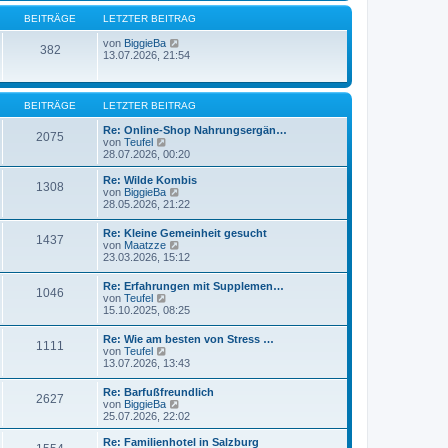
g
i
BEITRÄGE
LETZTER BEITRAG
t
r
N
von
BiggieBa
a
382
e
13.07.2026, 21:54
g
u
e
s
t
BEITRÄGE
LETZTER BEITRAG
e
r
Re: Online-Shop Nahrungsergän…
2075
B
N
von
Teufel
e
e
28.07.2026, 00:20
i
u
t
e
Re: Wilde Kombis
1308
r
s
N
von
BiggieBa
a
t
e
28.05.2026, 21:22
g
e
u
r
e
Re: Kleine Gemeinheit gesucht
B
1437
s
N
von
Maatzze
e
t
e
23.03.2026, 15:12
i
e
u
t
r
e
r
Re: Erfahrungen mit Supplemen…
B
1046
s
a
N
von
Teufel
e
t
g
e
15.10.2025, 08:25
i
e
u
t
r
e
r
Re: Wie am besten von Stress …
B
1111
s
a
N
von
Teufel
e
t
g
e
13.07.2026, 13:43
i
e
u
t
r
e
r
Re: Barfußfreundlich
B
2627
s
a
N
von
BiggieBa
e
t
g
e
25.07.2026, 22:02
i
e
u
t
r
e
r
Re: Familienhotel in Salzburg
B