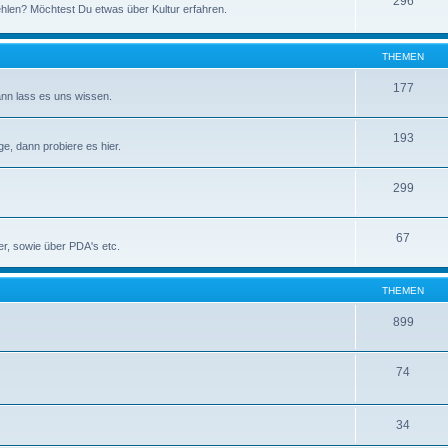
296
hlen? Möchtest Du etwas über Kultur erfahren.
THEMEN
177
nn lass es uns wissen.
193
, dann probiere es hier.
299
67
r, sowie über PDA's etc.
THEMEN
899
74
34