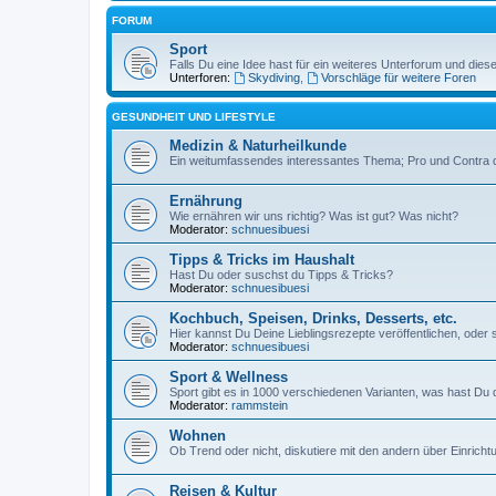
FORUM
Sport
Falls Du eine Idee hast für ein weiteres Unterforum und die
Unterforen:
Skydiving
,
Vorschläge für weitere Foren
GESUNDHEIT UND LIFESTYLE
Medizin & Naturheilkunde
Ein weitumfassendes interessantes Thema; Pro und Contra 
Ernährung
Wie ernähren wir uns richtig? Was ist gut? Was nicht?
Moderator:
schnuesibuesi
Tipps & Tricks im Haushalt
Hast Du oder suschst du Tipps & Tricks?
Moderator:
schnuesibuesi
Kochbuch, Speisen, Drinks, Desserts, etc.
Hier kannst Du Deine Lieblingsrezepte veröffentlichen, oder
Moderator:
schnuesibuesi
Sport & Wellness
Sport gibt es in 1000 verschiedenen Varianten, was hast Du
Moderator:
rammstein
Wohnen
Ob Trend oder nicht, diskutiere mit den andern über Einrich
Reisen & Kultur