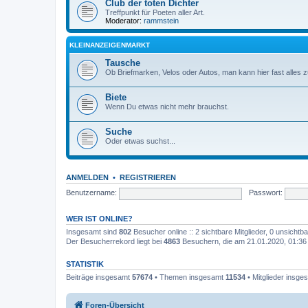
Club der toten Dichter
Treffpunkt für Poeten aller Art.
Moderator:
rammstein
KLEINANZEIGENMARKT
Tausche
Ob Briefmarken, Velos oder Autos, man kann hier fast alles 
Biete
Wenn Du etwas nicht mehr brauchst.
Suche
Oder etwas suchst...
ANMELDEN
•
REGISTRIEREN
Benutzername:
Passwort:
WER IST ONLINE?
Insgesamt sind
802
Besucher online :: 2 sichtbare Mitglieder, 0 unsicht
Der Besucherrekord liegt bei
4863
Besuchern, die am 21.01.2020, 01:36 g
STATISTIK
Beiträge insgesamt
57674
• Themen insgesamt
11534
• Mitglieder insg
Foren-Übersicht