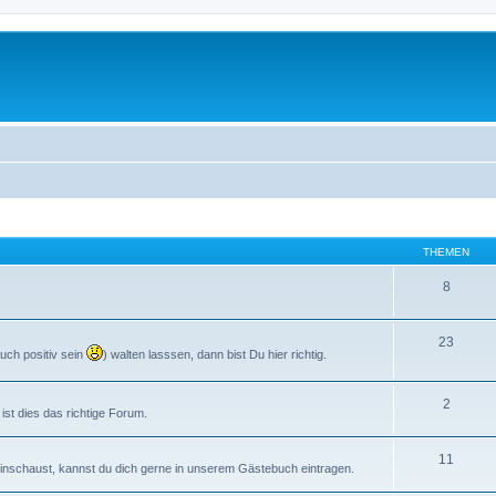
THEMEN
8
23
uch positiv sein
) walten lasssen, dann bist Du hier richtig.
2
st dies das richtige Forum.
11
s reinschaust, kannst du dich gerne in unserem Gästebuch eintragen.