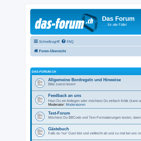
Das Forum
. . . für alle Fälle!
Schnellzugriff
FAQ
Foren-Übersicht
DAS-FORUM.CH
Allgemeine Bordregeln und Hinweise
Bitte zuerst lesen!
Feedback an uns
Hast Du ein Anliegen oder möchtest Du einfach Kritik (kann a
Moderator:
Moderatoren
Test-Forum
Möchtest Du BBCode und Text-Formatierungen testen, dann i
Gästebuch
Falls du 'nur' Gast bist und vielleicht ab und zu mal bei un