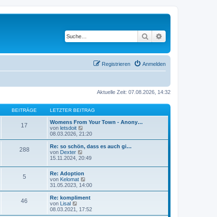
Suche
Erweiterte Suche
Registrieren
Anmelden
Aktuelle Zeit: 07.08.2026, 14:32
BEITRÄGE
LETZTER BEITRAG
Womens From Your Town - Anony…
17
N
von
letsdoit
e
08.03.2026, 21:20
u
e
Re: so schön, dass es auch gi…
288
s
N
von
Dexter
t
e
15.11.2024, 20:49
e
u
r
e
Re: Adoption
B
s
5
N
von
Kelomat
e
t
e
31.05.2023, 14:00
i
e
u
t
r
e
r
Re: kompliment
B
46
s
N
a
von
Lisal
e
t
e
g
08.03.2021, 17:52
i
e
u
t