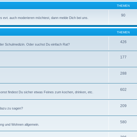
THEMEN
90
ses evt. auch moderieren möchtest, dann melde Dich bei uns.
THEMEN
426
der Schulmedizin. Oder suchst Du einfach Rat?
177
288
602
 sonst findest Du sicher etwas Feines zum kochen, drinken, etc.
209
 dazu zu sagen?
580
tung und Wohnen allgemein.