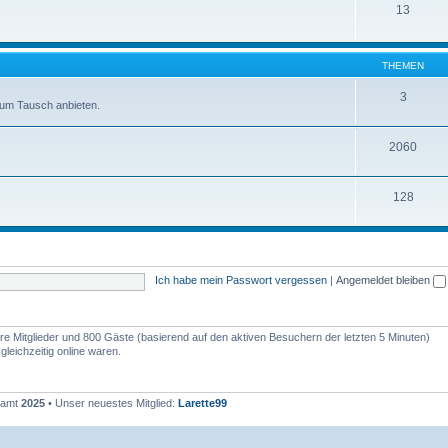
13
THEMEN
3
zum Tausch anbieten.
2060
128
Ich habe mein Passwort vergessen
|
Angemeldet bleiben
bare Mitglieder und 800 Gäste (basierend auf den aktiven Besuchern der letzten 5 Minuten)
leichzeitig online waren.
esamt
2025
• Unser neuestes Mitglied:
Larette99