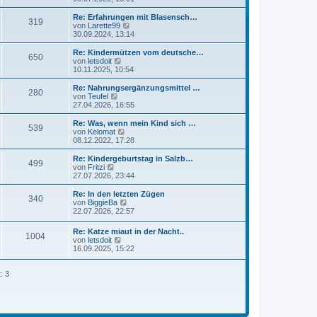
a
e
u
g
i
e
Re: Erfahrungen mit Blasensch…
319
t
s
N
von
Larette99
r
t
e
30.09.2024, 13:14
a
e
u
g
r
e
Re: Kindermützen vom deutsche…
650
B
s
N
von
letsdoit
e
t
e
10.11.2025, 10:54
i
e
u
t
r
e
Re: Nahrungsergänzungsmittel …
r
280
B
s
N
von
Teufel
a
e
t
e
27.04.2026, 16:55
g
i
e
u
t
r
e
Re: Was, wenn mein Kind sich …
r
539
B
s
N
von
Kelomat
a
e
t
e
08.12.2022, 17:28
g
i
e
u
t
r
e
Re: Kindergeburtstag in Salzb…
r
499
B
s
N
von
Fritzi
a
e
t
e
27.07.2026, 23:44
g
i
e
u
t
r
e
Re: In den letzten Zügen
r
340
B
s
N
von
BiggieBa
a
e
t
e
22.07.2026, 22:57
g
i
e
u
t
r
e
Re: Katze miaut in der Nacht..
r
B
1004
s
N
von
letsdoit
a
e
t
e
16.09.2025, 15:22
g
i
e
u
t
r
e
r
B
s
: 3
a
e
t
g
i
e
t
r
r
B
a
e