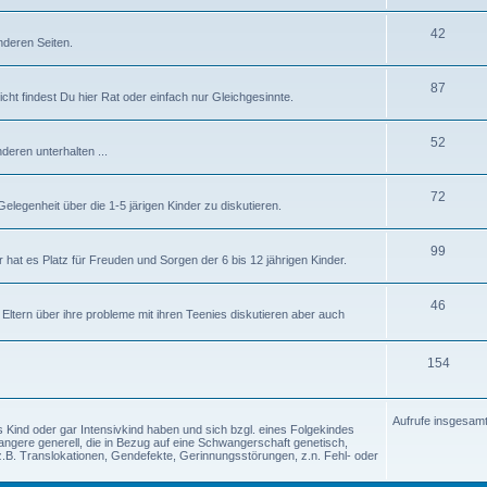
42
nderen Seiten.
87
icht findest Du hier Rat oder einfach nur Gleichgesinnte.
52
deren unterhalten ...
72
elegenheit über die 1-5 järigen Kinder zu diskutieren.
99
hat es Platz für Freuden und Sorgen der 6 bis 12 jährigen Kinder.
46
n Eltern über ihre probleme mit ihren Teenies diskutieren aber auch
154
Aufrufe insgesamt
tes Kind oder gar Intensivkind haben und sich bzgl. eines Folgekindes
angere generell, die in Bezug auf eine Schwangerschaft genetisch,
.B. Translokationen, Gendefekte, Gerinnungsstörungen, z.n. Fehl- oder