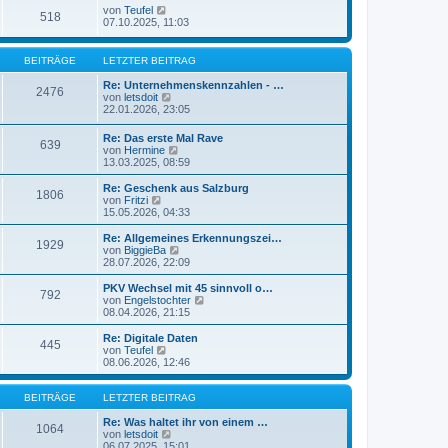
r
e
N
r
von
Teufel
518
B
s
e
a
07.10.2025, 11:03
e
t
u
g
i
e
e
t
r
s
BEITRÄGE
LETZTER BEITRAG
r
B
t
a
e
e
Re: Unternehmenskennzahlen - …
g
2476
i
r
N
von
letsdoit
t
B
e
22.01.2026, 23:05
r
e
u
a
i
e
Re: Das erste Mal Rave
g
t
639
s
N
von
Hermine
r
t
e
13.03.2025, 08:59
a
e
u
g
r
e
Re: Geschenk aus Salzburg
B
1806
s
N
von
Fritzi
e
t
e
15.05.2026, 04:33
i
e
u
t
r
e
Re: Allgemeines Erkennungszei…
r
1929
B
s
N
von
BiggieBa
a
e
t
e
28.07.2026, 22:09
g
i
e
u
t
r
e
PKV Wechsel mit 45 sinnvoll o…
r
792
B
s
N
von
Engelstochter
a
e
t
e
08.04.2026, 21:15
g
i
e
u
t
r
e
Re: Digitale Daten
r
445
B
s
N
von
Teufel
a
e
t
e
08.06.2026, 12:46
g
i
e
u
t
r
e
r
B
s
BEITRÄGE
LETZTER BEITRAG
a
e
t
g
i
e
Re: Was haltet ihr von einem …
1064
t
r
N
von
letsdoit
r
B
e
06.07.2025, 15:01