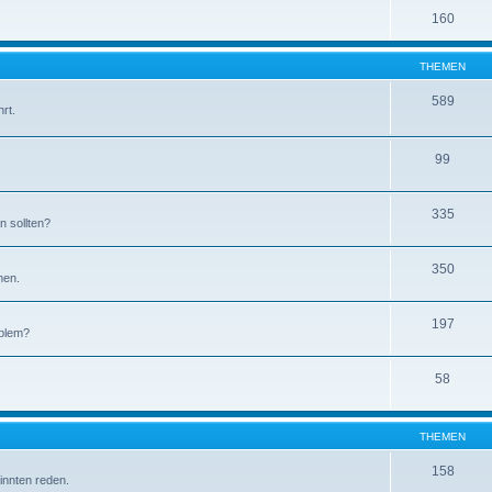
160
THEMEN
589
rt.
99
335
n sollten?
350
men.
197
oblem?
58
THEMEN
158
sinnten reden.