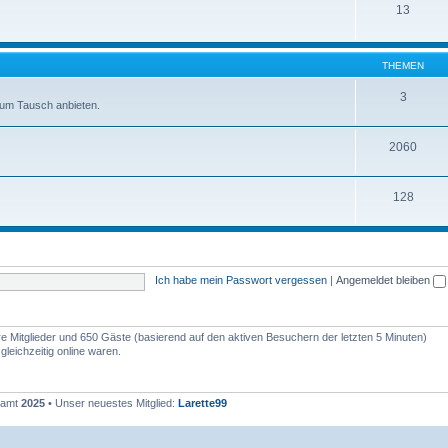
13
THEMEN
3
zum Tausch anbieten.
2060
128
Ich habe mein Passwort vergessen
|
Angemeldet bleiben
are Mitglieder und 650 Gäste (basierend auf den aktiven Besuchern der letzten 5 Minuten)
leichzeitig online waren.
esamt
2025
• Unser neuestes Mitglied:
Larette99