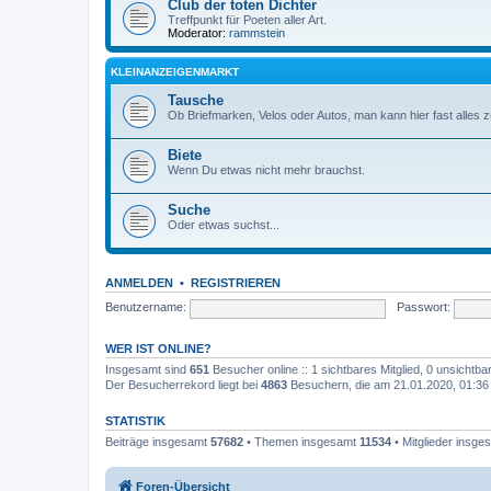
Club der toten Dichter
Treffpunkt für Poeten aller Art.
Moderator:
rammstein
KLEINANZEIGENMARKT
Tausche
Ob Briefmarken, Velos oder Autos, man kann hier fast alles 
Biete
Wenn Du etwas nicht mehr brauchst.
Suche
Oder etwas suchst...
ANMELDEN
•
REGISTRIEREN
Benutzername:
Passwort:
WER IST ONLINE?
Insgesamt sind
651
Besucher online :: 1 sichtbares Mitglied, 0 unsichtb
Der Besucherrekord liegt bei
4863
Besuchern, die am 21.01.2020, 01:36 g
STATISTIK
Beiträge insgesamt
57682
• Themen insgesamt
11534
• Mitglieder insg
Foren-Übersicht