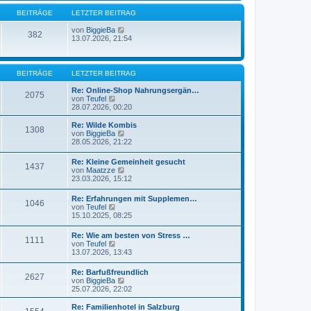
g
i
BEITRÄGE
LETZTER BEITRAG
t
r
N
von
BiggieBa
a
382
e
13.07.2026, 21:54
g
u
e
s
t
BEITRÄGE
LETZTER BEITRAG
e
r
Re: Online-Shop Nahrungsergän…
2075
B
N
von
Teufel
e
e
28.07.2026, 00:20
i
u
t
e
Re: Wilde Kombis
1308
r
s
N
von
BiggieBa
a
t
e
28.05.2026, 21:22
g
e
u
r
e
Re: Kleine Gemeinheit gesucht
B
1437
s
N
von
Maatzze
e
t
e
23.03.2026, 15:12
i
e
u
t
r
e
r
Re: Erfahrungen mit Supplemen…
B
1046
s
a
N
von
Teufel
e
t
g
e
15.10.2025, 08:25
i
e
u
t
r
e
r
Re: Wie am besten von Stress …
B
1111
s
a
N
von
Teufel
e
t
g
e
13.07.2026, 13:43
i
e
u
t
r
e
r
Re: Barfußfreundlich
B
2627
s
a
N
von
BiggieBa
e
t
g
e
25.07.2026, 22:02
i
e
u
t
r
e
r
Re: Familienhotel in Salzburg
B