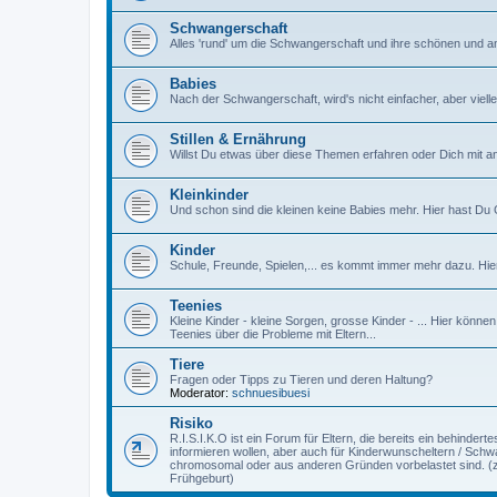
Schwangerschaft
Alles 'rund' um die Schwangerschaft und ihre schönen und a
Babies
Nach der Schwangerschaft, wird's nicht einfacher, aber vielle
Stillen & Ernährung
Willst Du etwas über diese Themen erfahren oder Dich mit an
Kleinkinder
Und schon sind die kleinen keine Babies mehr. Hier hast Du G
Kinder
Schule, Freunde, Spielen,... es kommt immer mehr dazu. Hier 
Teenies
Kleine Kinder - kleine Sorgen, grosse Kinder - ... Hier könne
Teenies über die Probleme mit Eltern...
Tiere
Fragen oder Tipps zu Tieren und deren Haltung?
Moderator:
schnuesibuesi
Risiko
R.I.S.I.K.O ist ein Forum für Eltern, die bereits ein behinder
informieren wollen, aber auch für Kinderwunscheltern / Schw
chromosomal oder aus anderen Gründen vorbelastet sind. (z
Frühgeburt)