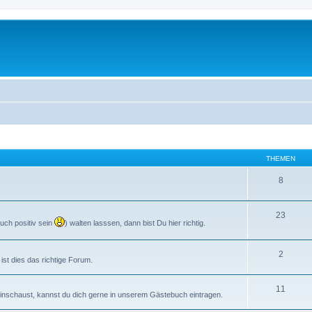
THEMEN
8
23
uch positiv sein
) walten lasssen, dann bist Du hier richtig.
2
st dies das richtige Forum.
11
s reinschaust, kannst du dich gerne in unserem Gästebuch eintragen.