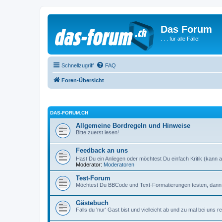
Das Forum
. . . für alle Fälle!
Schnellzugriff
FAQ
Foren-Übersicht
DAS-FORUM.CH
Allgemeine Bordregeln und Hinweise
Bitte zuerst lesen!
Feedback an uns
Hast Du ein Anliegen oder möchtest Du einfach Kritik (kann a
Moderator:
Moderatoren
Test-Forum
Möchtest Du BBCode und Text-Formatierungen testen, dann i
Gästebuch
Falls du 'nur' Gast bist und vielleicht ab und zu mal bei un