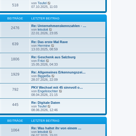
r
e
N
r
von
Teufel
518
B
s
e
a
07.10.2025, 11:03
e
t
u
g
i
e
e
t
r
s
BEITRÄGE
LETZTER BEITRAG
r
B
t
a
e
e
Re: Unternehmenskennzahlen - …
g
2476
i
r
N
von
letsdoit
t
B
e
22.01.2026, 23:05
r
e
u
a
i
e
Re: Das erste Mal Rave
g
t
639
s
N
von
Hermine
r
t
e
13.03.2025, 08:59
a
e
u
g
r
e
Re: Geschenk aus Salzburg
B
1806
s
N
von
Fritzi
e
t
e
15.05.2026, 04:33
i
e
u
t
r
e
Re: Allgemeines Erkennungszei…
r
1929
B
s
N
von
BiggieBa
a
e
t
e
28.07.2026, 22:09
g
i
e
u
t
r
e
PKV Wechsel mit 45 sinnvoll o…
r
792
B
s
N
von
Engelstochter
a
e
t
e
08.04.2026, 21:15
g
i
e
u
t
r
e
Re: Digitale Daten
r
445
B
s
N
von
Teufel
a
e
t
e
08.06.2026, 12:46
g
i
e
u
t
r
e
r
B
s
BEITRÄGE
LETZTER BEITRAG
a
e
t
g
i
e
Re: Was haltet ihr von einem …
1064
t
r
N
von
letsdoit
r
B
e
06.07.2025, 15:01