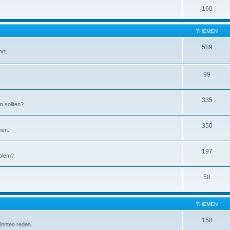
160
THEMEN
589
rt.
99
335
n sollten?
350
men.
197
oblem?
58
THEMEN
158
sinnten reden.