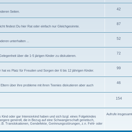
42
nderen Seiten.
87
icht findest Du hier Rat oder einfach nur Gleichgesinnte.
52
deren unterhalten ...
72
elegenheit über die 1-5 järigen Kinder zu diskutieren.
99
hat es Platz für Freuden und Sorgen der 6 bis 12 jährigen Kinder.
46
n Eltern über ihre probleme mit ihren Teenies diskutieren aber auch
154
Aufrufe insgesamt
tes Kind oder gar Intensivkind haben und sich bzgl. eines Folgekindes
angere generell, die in Bezug auf eine Schwangerschaft genetisch,
.B. Translokationen, Gendefekte, Gerinnungsstörungen, z.n. Fehl- oder