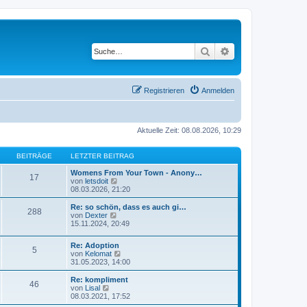
Suche
Erweiterte Suche
Registrieren
Anmelden
Aktuelle Zeit: 08.08.2026, 10:29
BEITRÄGE
LETZTER BEITRAG
Womens From Your Town - Anony…
17
N
von
letsdoit
e
08.03.2026, 21:20
u
e
Re: so schön, dass es auch gi…
288
s
N
von
Dexter
t
e
15.11.2024, 20:49
e
u
r
e
Re: Adoption
B
s
5
N
von
Kelomat
e
t
e
31.05.2023, 14:00
i
e
u
t
r
e
r
Re: kompliment
B
46
s
N
a
von
Lisal
e
t
e
g
08.03.2021, 17:52
i
e
u
t