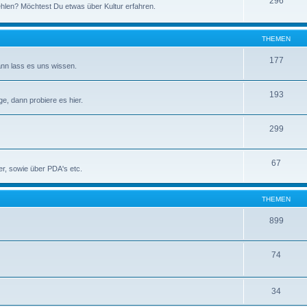
296
hlen? Möchtest Du etwas über Kultur erfahren.
THEMEN
177
nn lass es uns wissen.
193
, dann probiere es hier.
299
67
r, sowie über PDA's etc.
THEMEN
899
74
34