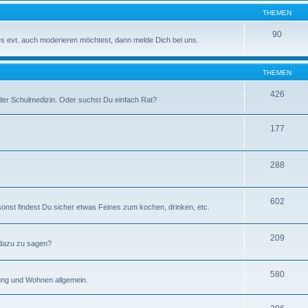
THEMEN
90
ses evt. auch moderieren möchtest, dann melde Dich bei uns.
THEMEN
426
der Schulmedizin. Oder suchst Du einfach Rat?
177
288
602
 sonst findest Du sicher etwas Feines zum kochen, drinken, etc.
209
 dazu zu sagen?
580
tung und Wohnen allgemein.