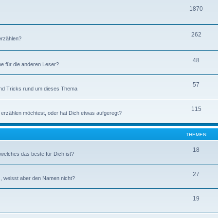
1870
262
erzählen?
48
be für die anderen Leser?
57
 und Tricks rund um dieses Thema
115
 erzählen möchtest, oder hat Dich etwas aufgeregt?
THEMEN
18
elches das beste für Dich ist?
27
, weisst aber den Namen nicht?
19