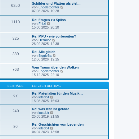
e
t
Schilder und Platten als viel…
r
6250
s
r
N
von
Engelstochter
B
t
a
e
07.08.2026, 10:28
e
e
g
u
i
r
e
t
Re: Fragen zu Spliss
B
1110
s
r
N
von
Fritzi
e
t
a
e
15.08.2025, 20:10
i
e
g
u
t
r
e
r
Re: MPU - wie vorbereiten?
B
325
s
a
N
von
Hermine
e
t
g
e
26.02.2025, 12:38
i
e
u
t
r
e
r
Re: Alle gleich
B
389
s
N
a
von
BiggieBa
e
t
e
g
12.06.2026, 19:15
i
e
u
t
r
e
Vom Traum über den Wolken
r
763
B
s
N
von
Engelstochter
a
e
t
e
15.12.2025, 22:10
g
i
e
u
t
r
e
r
B
s
BEITRÄGE
LETZTER BEITRAG
a
e
t
g
i
e
Re: Materialien für den Musik…
67
t
N
r
von
letsdoit
r
e
B
15.08.2025, 16:03
a
u
e
g
e
i
Re: was lest ihr gerade
249
s
t
N
von
letsdoit
t
r
e
25.03.2019, 21:55
e
a
u
r
g
e
Re: Geschichten von Legenden
80
B
s
N
von
letsdoit
e
t
e
04.04.2023, 13:58
i
e
u
t
r
e