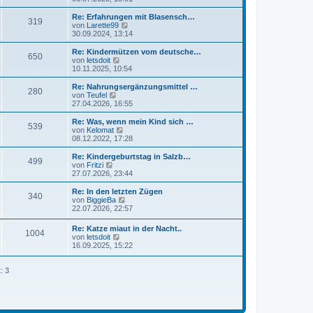
a
e
u
g
i
e
Re: Erfahrungen mit Blasensch…
319
t
s
N
von
Larette99
r
t
e
30.09.2024, 13:14
a
e
u
g
r
e
Re: Kindermützen vom deutsche…
650
B
s
N
von
letsdoit
e
t
e
10.11.2025, 10:54
i
e
u
t
r
e
Re: Nahrungsergänzungsmittel …
r
280
B
s
N
von
Teufel
a
e
t
e
27.04.2026, 16:55
g
i
e
u
t
r
e
Re: Was, wenn mein Kind sich …
r
539
B
s
N
von
Kelomat
a
e
t
e
08.12.2022, 17:28
g
i
e
u
t
r
e
Re: Kindergeburtstag in Salzb…
r
499
B
s
N
von
Fritzi
a
e
t
e
27.07.2026, 23:44
g
i
e
u
t
r
e
Re: In den letzten Zügen
r
340
B
s
N
von
BiggieBa
a
e
t
e
22.07.2026, 22:57
g
i
e
u
t
r
e
Re: Katze miaut in der Nacht..
r
B
1004
s
N
von
letsdoit
a
e
t
e
16.09.2025, 15:22
g
i
e
u
t
r
e
r
B
s
: 3
a
e
t
g
i
e
t
r
r
B
a
e