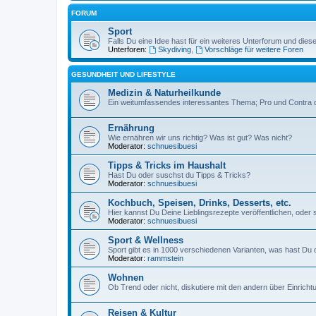
FORUM
Sport
Falls Du eine Idee hast für ein weiteres Unterforum und die
Unterforen:
Skydiving
,
Vorschläge für weitere Foren
GESUNDHEIT UND LIFESTYLE
Medizin & Naturheilkunde
Ein weitumfassendes interessantes Thema; Pro und Contra 
Ernährung
Wie ernähren wir uns richtig? Was ist gut? Was nicht?
Moderator:
schnuesibuesi
Tipps & Tricks im Haushalt
Hast Du oder suschst du Tipps & Tricks?
Moderator:
schnuesibuesi
Kochbuch, Speisen, Drinks, Desserts, etc.
Hier kannst Du Deine Lieblingsrezepte veröffentlichen, oder
Moderator:
schnuesibuesi
Sport & Wellness
Sport gibt es in 1000 verschiedenen Varianten, was hast Du
Moderator:
rammstein
Wohnen
Ob Trend oder nicht, diskutiere mit den andern über Einrich
Reisen & Kultur