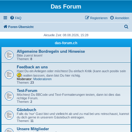
Das Forum
FAQ
Registrieren
Anmelden
S
Foren-Übersicht
u
Aktuelle Zeit: 08.08.2026, 15:28
c
das-forum.ch
h
Allgemeine Bordregeln und Hinweise
e
Bitte zuerst lesen!
Themen:
8
Feedback an uns
Hast Du ein Anliegen oder möchtest Du einfach Kritik (kann auch positiv sein
) walten lasssen, dann bist Du hier richtig.
Moderator:
Moderatoren
Themen:
23
Test-Forum
Möchtest Du BBCode und Text-Formatierungen testen, dann ist dies das
richtige Forum.
Themen:
2
Gästebuch
Falls du 'nur' Gast bist und vielleicht ab und zu mal bei uns reinschaust, kannst
du dich gerne in unserem Gästebuch eintragen.
Themen:
11
Unsere Mitglieder