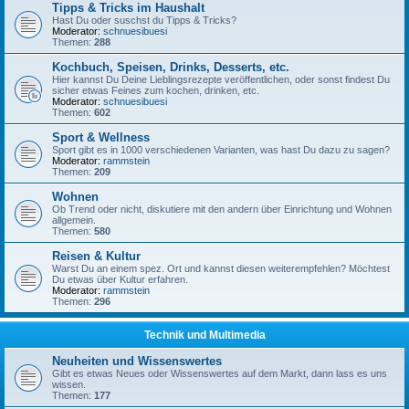
Tipps & Tricks im Haushalt
Hast Du oder suschst du Tipps & Tricks?
Moderator:
schnuesibuesi
Themen:
288
Kochbuch, Speisen, Drinks, Desserts, etc.
Hier kannst Du Deine Lieblingsrezepte veröffentlichen, oder sonst findest Du
sicher etwas Feines zum kochen, drinken, etc.
Moderator:
schnuesibuesi
Themen:
602
Sport & Wellness
Sport gibt es in 1000 verschiedenen Varianten, was hast Du dazu zu sagen?
Moderator:
rammstein
Themen:
209
Wohnen
Ob Trend oder nicht, diskutiere mit den andern über Einrichtung und Wohnen
allgemein.
Themen:
580
Reisen & Kultur
Warst Du an einem spez. Ort und kannst diesen weiterempfehlen? Möchtest
Du etwas über Kultur erfahren.
Moderator:
rammstein
Themen:
296
Technik und Multimedia
Neuheiten und Wissenswertes
Gibt es etwas Neues oder Wissenswertes auf dem Markt, dann lass es uns
wissen.
Themen:
177