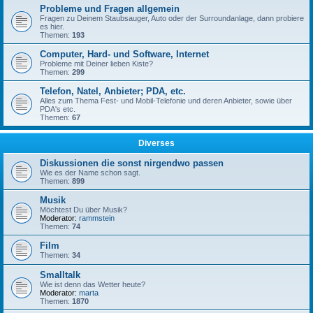
Probleme und Fragen allgemein
Fragen zu Deinem Staubsauger, Auto oder der Surroundanlage, dann probiere
es hier.
Themen:
193
Computer, Hard- und Software, Internet
Probleme mit Deiner lieben Kiste?
Themen:
299
Telefon, Natel, Anbieter; PDA, etc.
Alles zum Thema Fest- und Mobil-Telefonie und deren Anbieter, sowie über
PDA's etc.
Themen:
67
Diverses
Diskussionen die sonst nirgendwo passen
Wie es der Name schon sagt.
Themen:
899
Musik
Möchtest Du über Musik?
Moderator:
rammstein
Themen:
74
Film
Themen:
34
Smalltalk
Wie ist denn das Wetter heute?
Moderator:
marta
Themen:
1870