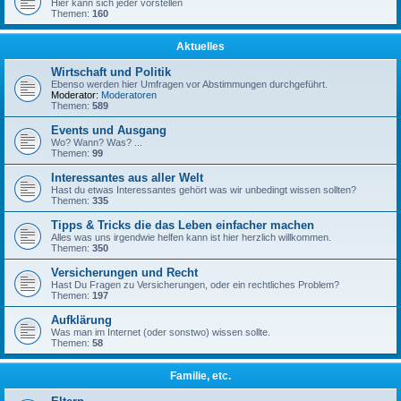
Hier kann sich jeder vorstellen
Themen:
160
Aktuelles
Wirtschaft und Politik
Ebenso werden hier Umfragen vor Abstimmungen durchgeführt.
Moderator:
Moderatoren
Themen:
589
Events und Ausgang
Wo? Wann? Was? ...
Themen:
99
Interessantes aus aller Welt
Hast du etwas Interessantes gehört was wir unbedingt wissen sollten?
Themen:
335
Tipps & Tricks die das Leben einfacher machen
Alles was uns irgendwie helfen kann ist hier herzlich willkommen.
Themen:
350
Versicherungen und Recht
Hast Du Fragen zu Versicherungen, oder ein rechtliches Problem?
Themen:
197
Aufklärung
Was man im Internet (oder sonstwo) wissen sollte.
Themen:
58
Familie, etc.