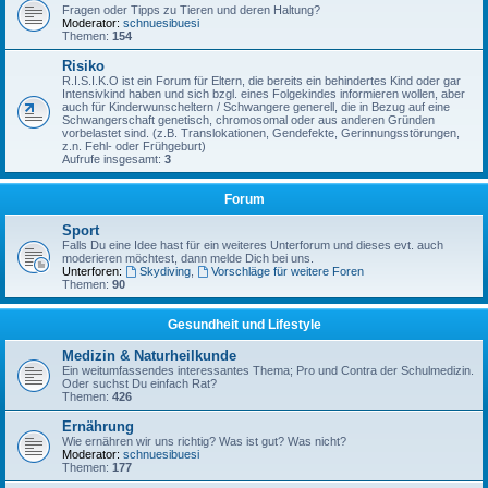
Fragen oder Tipps zu Tieren und deren Haltung?
Moderator:
schnuesibuesi
Themen:
154
Risiko
R.I.S.I.K.O ist ein Forum für Eltern, die bereits ein behindertes Kind oder gar
Intensivkind haben und sich bzgl. eines Folgekindes informieren wollen, aber
auch für Kinderwunscheltern / Schwangere generell, die in Bezug auf eine
Schwangerschaft genetisch, chromosomal oder aus anderen Gründen
vorbelastet sind. (z.B. Translokationen, Gendefekte, Gerinnungsstörungen,
z.n. Fehl- oder Frühgeburt)
Aufrufe insgesamt:
3
Forum
Sport
Falls Du eine Idee hast für ein weiteres Unterforum und dieses evt. auch
moderieren möchtest, dann melde Dich bei uns.
Unterforen:
Skydiving
,
Vorschläge für weitere Foren
Themen:
90
Gesundheit und Lifestyle
Medizin & Naturheilkunde
Ein weitumfassendes interessantes Thema; Pro und Contra der Schulmedizin.
Oder suchst Du einfach Rat?
Themen:
426
Ernährung
Wie ernähren wir uns richtig? Was ist gut? Was nicht?
Moderator:
schnuesibuesi
Themen:
177