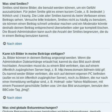
Was sind Smilies?
Smilies sind kleine Bilder, die benutzt werden können, um ein Gefühl
auszudrücken. Für jeden Smilie gibt es einen kurzen Code, z. B. bedeutet :)
fröhlich und :( traurig. Die Liste aller Smilies kannst du beim Verfassen eines
Beitrags sehen. Versuche bitte trotzdem, Smilies nicht zu häufig zu benutzen,
sie können einen Beitrag schnell unlesbar machen und ein Moderator könnte
deshalb deinen Beitrag entsprechend überarbeiten oder gar komplett löschen.
Die Board-Administration kann auch die Anzahl der Smilies begrenzen, die du
in einem Beitrag benutzen kannst.
Nach oben
Kann ich Bilder in meine Beiträge einfügen?
Ja, Bilder können in deinem Beitrag angezeigt werden. Wenn die
Administration Dateianhänge erlaubt hat, kannst du das Bild auch direkt
hochladen. Ansonsten musst du zu einem Bild verlinken, das auf einem
öffentlich zugänglichen Server liegt, z. B. http://www.domain.tld/mein-bild.gif.
Du kannst weder Bilder verlinken, die sich auf deinem eigenen PC befinden
(außer es ist ein öffentlich zugänglicher Server), noch zu Bildern, die nur nach
einer Anmeldung verfügbar sind, z. B. Hotmail- oder Yahoo-Mailboxen, mit
einem Passwort geschützte Seiten usw. Um das Bild anzuzeigen, benutze den
BBCode-Tag „[img]“.
Nach oben
Was sind globale Bekanntmachungen?
Globale Bekanntmachungen beinhalten wichtige Informationen, deshalb