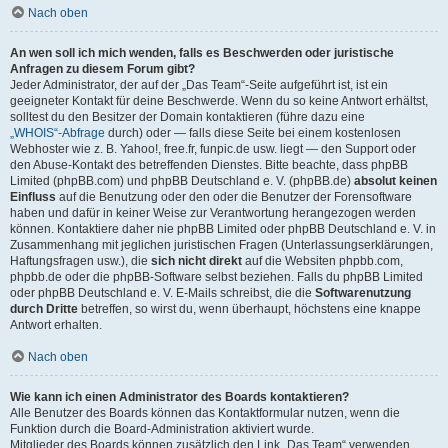
Nach oben
An wen soll ich mich wenden, falls es Beschwerden oder juristische
Anfragen zu diesem Forum gibt?
Jeder Administrator, der auf der „Das Team“-Seite aufgeführt ist, ist ein
geeigneter Kontakt für deine Beschwerde. Wenn du so keine Antwort erhältst,
solltest du den Besitzer der Domain kontaktieren (führe dazu eine
„WHOIS“-Abfrage
durch) oder — falls diese Seite bei einem kostenlosen
Webhoster wie z. B. Yahoo!, free.fr, funpic.de usw. liegt — den Support oder
den Abuse-Kontakt des betreffenden Dienstes. Bitte beachte, dass phpBB
Limited (phpBB.com) und phpBB Deutschland e. V. (phpBB.de)
absolut keinen
Einfluss
auf die Benutzung oder den oder die Benutzer der Forensoftware
haben und dafür in keiner Weise zur Verantwortung herangezogen werden
können. Kontaktiere daher nie phpBB Limited oder phpBB Deutschland e. V. in
Zusammenhang mit jeglichen juristischen Fragen (Unterlassungserklärungen,
Haftungsfragen usw.), die
sich nicht direkt
auf die Websiten phpbb.com,
phpbb.de oder die phpBB-Software selbst beziehen. Falls du phpBB Limited
oder phpBB Deutschland e. V. E-Mails schreibst, die die
Softwarenutzung
durch Dritte
betreffen, so wirst du, wenn überhaupt, höchstens eine knappe
Antwort erhalten.
Nach oben
Wie kann ich einen Administrator des Boards kontaktieren?
Alle Benutzer des Boards können das Kontaktformular nutzen, wenn die
Funktion durch die Board-Administration aktiviert wurde.
Mitglieder des Boards können zusätzlich den Link „Das Team“ verwenden.