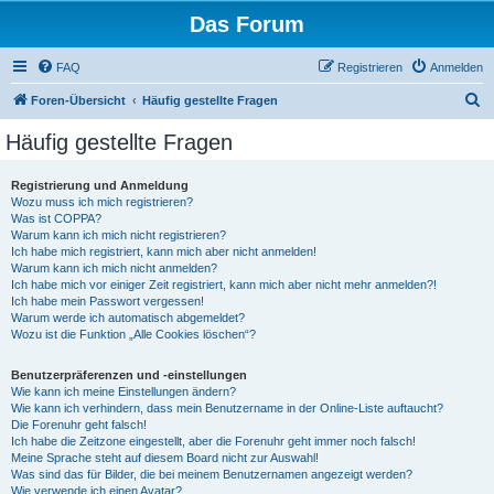
Das Forum
FAQ
Registrieren
Anmelden
S
Foren-Übersicht
Häufig gestellte Fragen
u
Häufig gestellte Fragen
c
h
Registrierung und Anmeldung
Wozu muss ich mich registrieren?
e
Was ist COPPA?
Warum kann ich mich nicht registrieren?
Ich habe mich registriert, kann mich aber nicht anmelden!
Warum kann ich mich nicht anmelden?
Ich habe mich vor einiger Zeit registriert, kann mich aber nicht mehr anmelden?!
Ich habe mein Passwort vergessen!
Warum werde ich automatisch abgemeldet?
Wozu ist die Funktion „Alle Cookies löschen“?
Benutzerpräferenzen und -einstellungen
Wie kann ich meine Einstellungen ändern?
Wie kann ich verhindern, dass mein Benutzername in der Online-Liste auftaucht?
Die Forenuhr geht falsch!
Ich habe die Zeitzone eingestellt, aber die Forenuhr geht immer noch falsch!
Meine Sprache steht auf diesem Board nicht zur Auswahl!
Was sind das für Bilder, die bei meinem Benutzernamen angezeigt werden?
Wie verwende ich einen Avatar?