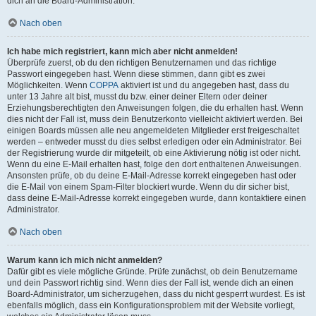
dich an die Board-Administration.
Nach oben
Ich habe mich registriert, kann mich aber nicht anmelden!
Überprüfe zuerst, ob du den richtigen Benutzernamen und das richtige
Passwort eingegeben hast. Wenn diese stimmen, dann gibt es zwei
Möglichkeiten. Wenn
COPPA
aktiviert ist und du angegeben hast, dass du
unter 13 Jahre alt bist, musst du bzw. einer deiner Eltern oder deiner
Erziehungsberechtigten den Anweisungen folgen, die du erhalten hast. Wenn
dies nicht der Fall ist, muss dein Benutzerkonto vielleicht aktiviert werden. Bei
einigen Boards müssen alle neu angemeldeten Mitglieder erst freigeschaltet
werden – entweder musst du dies selbst erledigen oder ein Administrator. Bei
der Registrierung wurde dir mitgeteilt, ob eine Aktivierung nötig ist oder nicht.
Wenn du eine E-Mail erhalten hast, folge den dort enthaltenen Anweisungen.
Ansonsten prüfe, ob du deine E-Mail-Adresse korrekt eingegeben hast oder
die E-Mail von einem Spam-Filter blockiert wurde. Wenn du dir sicher bist,
dass deine E-Mail-Adresse korrekt eingegeben wurde, dann kontaktiere einen
Administrator.
Nach oben
Warum kann ich mich nicht anmelden?
Dafür gibt es viele mögliche Gründe. Prüfe zunächst, ob dein Benutzername
und dein Passwort richtig sind. Wenn dies der Fall ist, wende dich an einen
Board-Administrator, um sicherzugehen, dass du nicht gesperrt wurdest. Es ist
ebenfalls möglich, dass ein Konfigurationsproblem mit der Website vorliegt,