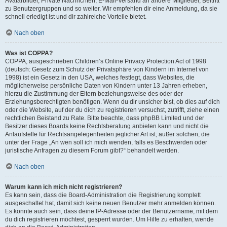
Avatarbilder, Private Nachrichten, E-Mail-Versand an andere Mitglieder, Beitritt
zu Benutzergruppen und so weiter. Wir empfehlen dir eine Anmeldung, da sie
schnell erledigt ist und dir zahlreiche Vorteile bietet.
Nach oben
Was ist COPPA?
COPPA, ausgeschrieben Children’s Online Privacy Protection Act of 1998
(deutsch: Gesetz zum Schutz der Privatsphäre von Kindern im Internet von
1998) ist ein Gesetz in den USA, welches festlegt, dass Websites, die
möglicherweise persönliche Daten von Kindern unter 13 Jahren erheben,
hierzu die Zustimmung der Eltern beziehungsweise des oder der
Erziehungsberechtigten benötigen. Wenn du dir unsicher bist, ob dies auf dich
oder die Website, auf der du dich zu registrieren versuchst, zutrifft, ziehe einen
rechtlichen Beistand zu Rate. Bitte beachte, dass phpBB Limited und der
Besitzer dieses Boards keine Rechtsberatung anbieten kann und nicht die
Anlaufstelle für Rechtsangelegenheiten jeglicher Art ist; außer solchen, die
unter der Frage „An wen soll ich mich wenden, falls es Beschwerden oder
juristische Anfragen zu diesem Forum gibt?“ behandelt werden.
Nach oben
Warum kann ich mich nicht registrieren?
Es kann sein, dass die Board-Administration die Registrierung komplett
ausgeschaltet hat, damit sich keine neuen Benutzer mehr anmelden können.
Es könnte auch sein, dass deine IP-Adresse oder der Benutzername, mit dem
du dich registrieren möchtest, gesperrt wurden. Um Hilfe zu erhalten, wende