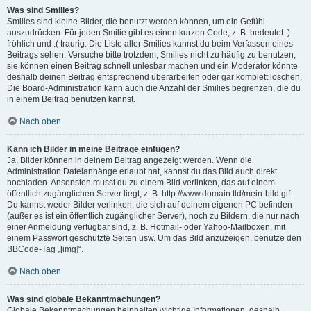
Was sind Smilies?
Smilies sind kleine Bilder, die benutzt werden können, um ein Gefühl
auszudrücken. Für jeden Smilie gibt es einen kurzen Code, z. B. bedeutet :)
fröhlich und :( traurig. Die Liste aller Smilies kannst du beim Verfassen eines
Beitrags sehen. Versuche bitte trotzdem, Smilies nicht zu häufig zu benutzen,
sie können einen Beitrag schnell unlesbar machen und ein Moderator könnte
deshalb deinen Beitrag entsprechend überarbeiten oder gar komplett löschen.
Die Board-Administration kann auch die Anzahl der Smilies begrenzen, die du
in einem Beitrag benutzen kannst.
Nach oben
Kann ich Bilder in meine Beiträge einfügen?
Ja, Bilder können in deinem Beitrag angezeigt werden. Wenn die
Administration Dateianhänge erlaubt hat, kannst du das Bild auch direkt
hochladen. Ansonsten musst du zu einem Bild verlinken, das auf einem
öffentlich zugänglichen Server liegt, z. B. http://www.domain.tld/mein-bild.gif.
Du kannst weder Bilder verlinken, die sich auf deinem eigenen PC befinden
(außer es ist ein öffentlich zugänglicher Server), noch zu Bildern, die nur nach
einer Anmeldung verfügbar sind, z. B. Hotmail- oder Yahoo-Mailboxen, mit
einem Passwort geschützte Seiten usw. Um das Bild anzuzeigen, benutze den
BBCode-Tag „[img]“.
Nach oben
Was sind globale Bekanntmachungen?
Globale Bekanntmachungen beinhalten wichtige Informationen, deshalb