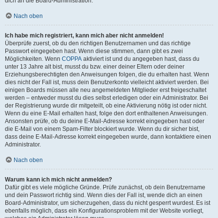
dich an die Board-Administration.
Nach oben
Ich habe mich registriert, kann mich aber nicht anmelden!
Überprüfe zuerst, ob du den richtigen Benutzernamen und das richtige
Passwort eingegeben hast. Wenn diese stimmen, dann gibt es zwei
Möglichkeiten. Wenn
COPPA
aktiviert ist und du angegeben hast, dass du
unter 13 Jahre alt bist, musst du bzw. einer deiner Eltern oder deiner
Erziehungsberechtigten den Anweisungen folgen, die du erhalten hast. Wenn
dies nicht der Fall ist, muss dein Benutzerkonto vielleicht aktiviert werden. Bei
einigen Boards müssen alle neu angemeldeten Mitglieder erst freigeschaltet
werden – entweder musst du dies selbst erledigen oder ein Administrator. Bei
der Registrierung wurde dir mitgeteilt, ob eine Aktivierung nötig ist oder nicht.
Wenn du eine E-Mail erhalten hast, folge den dort enthaltenen Anweisungen.
Ansonsten prüfe, ob du deine E-Mail-Adresse korrekt eingegeben hast oder
die E-Mail von einem Spam-Filter blockiert wurde. Wenn du dir sicher bist,
dass deine E-Mail-Adresse korrekt eingegeben wurde, dann kontaktiere einen
Administrator.
Nach oben
Warum kann ich mich nicht anmelden?
Dafür gibt es viele mögliche Gründe. Prüfe zunächst, ob dein Benutzername
und dein Passwort richtig sind. Wenn dies der Fall ist, wende dich an einen
Board-Administrator, um sicherzugehen, dass du nicht gesperrt wurdest. Es ist
ebenfalls möglich, dass ein Konfigurationsproblem mit der Website vorliegt,