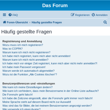
Das Forum
FAQ
Registrieren
Anmelden
S
Foren-Übersicht
Häufig gestellte Fragen
u
Häufig gestellte Fragen
c
h
Registrierung und Anmeldung
Wozu muss ich mich registrieren?
e
Was ist COPPA?
Warum kann ich mich nicht registrieren?
Ich habe mich registriert, kann mich aber nicht anmelden!
Warum kann ich mich nicht anmelden?
Ich habe mich vor einiger Zeit registriert, kann mich aber nicht mehr anmelden?!
Ich habe mein Passwort vergessen!
Warum werde ich automatisch abgemeldet?
Wozu ist die Funktion „Alle Cookies löschen“?
Benutzerpräferenzen und -einstellungen
Wie kann ich meine Einstellungen ändern?
Wie kann ich verhindern, dass mein Benutzername in der Online-Liste auftaucht?
Die Forenuhr geht falsch!
Ich habe die Zeitzone eingestellt, aber die Forenuhr geht immer noch falsch!
Meine Sprache steht auf diesem Board nicht zur Auswahl!
Was sind das für Bilder, die bei meinem Benutzernamen angezeigt werden?
Wie verwende ich einen Avatar?