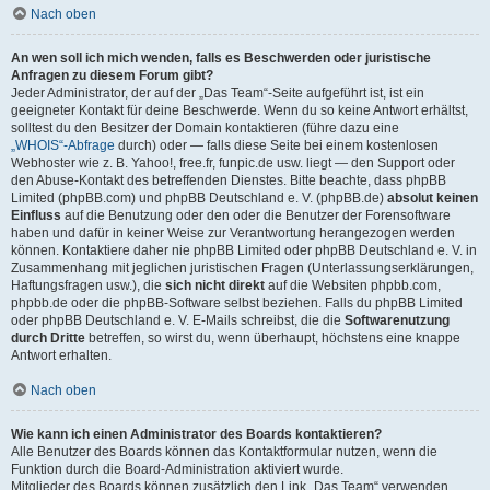
Nach oben
An wen soll ich mich wenden, falls es Beschwerden oder juristische
Anfragen zu diesem Forum gibt?
Jeder Administrator, der auf der „Das Team“-Seite aufgeführt ist, ist ein
geeigneter Kontakt für deine Beschwerde. Wenn du so keine Antwort erhältst,
solltest du den Besitzer der Domain kontaktieren (führe dazu eine
„WHOIS“-Abfrage
durch) oder — falls diese Seite bei einem kostenlosen
Webhoster wie z. B. Yahoo!, free.fr, funpic.de usw. liegt — den Support oder
den Abuse-Kontakt des betreffenden Dienstes. Bitte beachte, dass phpBB
Limited (phpBB.com) und phpBB Deutschland e. V. (phpBB.de)
absolut keinen
Einfluss
auf die Benutzung oder den oder die Benutzer der Forensoftware
haben und dafür in keiner Weise zur Verantwortung herangezogen werden
können. Kontaktiere daher nie phpBB Limited oder phpBB Deutschland e. V. in
Zusammenhang mit jeglichen juristischen Fragen (Unterlassungserklärungen,
Haftungsfragen usw.), die
sich nicht direkt
auf die Websiten phpbb.com,
phpbb.de oder die phpBB-Software selbst beziehen. Falls du phpBB Limited
oder phpBB Deutschland e. V. E-Mails schreibst, die die
Softwarenutzung
durch Dritte
betreffen, so wirst du, wenn überhaupt, höchstens eine knappe
Antwort erhalten.
Nach oben
Wie kann ich einen Administrator des Boards kontaktieren?
Alle Benutzer des Boards können das Kontaktformular nutzen, wenn die
Funktion durch die Board-Administration aktiviert wurde.
Mitglieder des Boards können zusätzlich den Link „Das Team“ verwenden.