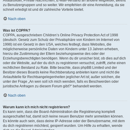
Avatarbilder, Private Nachrichten, E-Mail-Versand an andere Mitglieder, Beitritt
zu Benutzergruppen und so weiter. Wir empfehlen dir eine Anmeldung, da sie
schnell erledigt ist und dir zahlreiche Vorteile bietet.
Nach oben
Was ist COPPA?
COPPA, ausgeschrieben Children’s Online Privacy Protection Act of 1998
(deutsch: Gesetz zum Schutz der Privatsphäre von Kindern im Internet von
1998) ist ein Gesetz in den USA, welches festlegt, dass Websites, die
möglicherweise persönliche Daten von Kindern unter 13 Jahren erheben,
hierzu die Zustimmung der Eltern beziehungsweise des oder der
Erziehungsberechtigten benötigen. Wenn du dir unsicher bist, ob dies auf dich
oder die Website, auf der du dich zu registrieren versuchst, zutrifft, ziehe einen
rechtlichen Beistand zu Rate. Bitte beachte, dass phpBB Limited und der
Besitzer dieses Boards keine Rechtsberatung anbieten kann und nicht die
Anlaufstelle für Rechtsangelegenheiten jeglicher Art ist; außer solchen, die
unter der Frage „An wen soll ich mich wenden, falls es Beschwerden oder
juristische Anfragen zu diesem Forum gibt?“ behandelt werden.
Nach oben
Warum kann ich mich nicht registrieren?
Es kann sein, dass die Board-Administration die Registrierung komplett
ausgeschaltet hat, damit sich keine neuen Benutzer mehr anmelden können.
Es könnte auch sein, dass deine IP-Adresse oder der Benutzername, mit dem
du dich registrieren möchtest, gesperrt wurden. Um Hilfe zu erhalten, wende