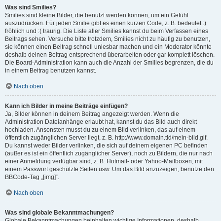
Was sind Smilies?
Smilies sind kleine Bilder, die benutzt werden können, um ein Gefühl
auszudrücken. Für jeden Smilie gibt es einen kurzen Code, z. B. bedeutet :)
fröhlich und :( traurig. Die Liste aller Smilies kannst du beim Verfassen eines
Beitrags sehen. Versuche bitte trotzdem, Smilies nicht zu häufig zu benutzen,
sie können einen Beitrag schnell unlesbar machen und ein Moderator könnte
deshalb deinen Beitrag entsprechend überarbeiten oder gar komplett löschen.
Die Board-Administration kann auch die Anzahl der Smilies begrenzen, die du
in einem Beitrag benutzen kannst.
Nach oben
Kann ich Bilder in meine Beiträge einfügen?
Ja, Bilder können in deinem Beitrag angezeigt werden. Wenn die
Administration Dateianhänge erlaubt hat, kannst du das Bild auch direkt
hochladen. Ansonsten musst du zu einem Bild verlinken, das auf einem
öffentlich zugänglichen Server liegt, z. B. http://www.domain.tld/mein-bild.gif.
Du kannst weder Bilder verlinken, die sich auf deinem eigenen PC befinden
(außer es ist ein öffentlich zugänglicher Server), noch zu Bildern, die nur nach
einer Anmeldung verfügbar sind, z. B. Hotmail- oder Yahoo-Mailboxen, mit
einem Passwort geschützte Seiten usw. Um das Bild anzuzeigen, benutze den
BBCode-Tag „[img]“.
Nach oben
Was sind globale Bekanntmachungen?
Globale Bekanntmachungen beinhalten wichtige Informationen, deshalb