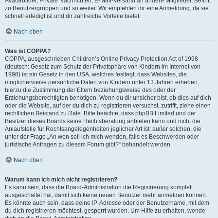
Avatarbilder, Private Nachrichten, E-Mail-Versand an andere Mitglieder, Beitritt
zu Benutzergruppen und so weiter. Wir empfehlen dir eine Anmeldung, da sie
schnell erledigt ist und dir zahlreiche Vorteile bietet.
Nach oben
Was ist COPPA?
COPPA, ausgeschrieben Children’s Online Privacy Protection Act of 1998
(deutsch: Gesetz zum Schutz der Privatsphäre von Kindern im Internet von
1998) ist ein Gesetz in den USA, welches festlegt, dass Websites, die
möglicherweise persönliche Daten von Kindern unter 13 Jahren erheben,
hierzu die Zustimmung der Eltern beziehungsweise des oder der
Erziehungsberechtigten benötigen. Wenn du dir unsicher bist, ob dies auf dich
oder die Website, auf der du dich zu registrieren versuchst, zutrifft, ziehe einen
rechtlichen Beistand zu Rate. Bitte beachte, dass phpBB Limited und der
Besitzer dieses Boards keine Rechtsberatung anbieten kann und nicht die
Anlaufstelle für Rechtsangelegenheiten jeglicher Art ist; außer solchen, die
unter der Frage „An wen soll ich mich wenden, falls es Beschwerden oder
juristische Anfragen zu diesem Forum gibt?“ behandelt werden.
Nach oben
Warum kann ich mich nicht registrieren?
Es kann sein, dass die Board-Administration die Registrierung komplett
ausgeschaltet hat, damit sich keine neuen Benutzer mehr anmelden können.
Es könnte auch sein, dass deine IP-Adresse oder der Benutzername, mit dem
du dich registrieren möchtest, gesperrt wurden. Um Hilfe zu erhalten, wende