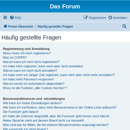
Das Forum
FAQ
Registrieren
Anmelden
S
Foren-Übersicht
Häufig gestellte Fragen
u
Häufig gestellte Fragen
c
h
Registrierung und Anmeldung
Wozu muss ich mich registrieren?
e
Was ist COPPA?
Warum kann ich mich nicht registrieren?
Ich habe mich registriert, kann mich aber nicht anmelden!
Warum kann ich mich nicht anmelden?
Ich habe mich vor einiger Zeit registriert, kann mich aber nicht mehr anmelden?!
Ich habe mein Passwort vergessen!
Warum werde ich automatisch abgemeldet?
Wozu ist die Funktion „Alle Cookies löschen“?
Benutzerpräferenzen und -einstellungen
Wie kann ich meine Einstellungen ändern?
Wie kann ich verhindern, dass mein Benutzername in der Online-Liste auftaucht?
Die Forenuhr geht falsch!
Ich habe die Zeitzone eingestellt, aber die Forenuhr geht immer noch falsch!
Meine Sprache steht auf diesem Board nicht zur Auswahl!
Was sind das für Bilder, die bei meinem Benutzernamen angezeigt werden?
Wie verwende ich einen Avatar?