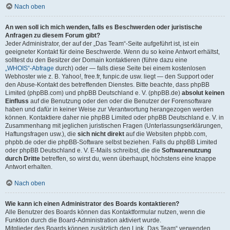
Nach oben
An wen soll ich mich wenden, falls es Beschwerden oder juristische
Anfragen zu diesem Forum gibt?
Jeder Administrator, der auf der „Das Team“-Seite aufgeführt ist, ist ein
geeigneter Kontakt für deine Beschwerde. Wenn du so keine Antwort erhältst,
solltest du den Besitzer der Domain kontaktieren (führe dazu eine
„WHOIS“-Abfrage
durch) oder — falls diese Seite bei einem kostenlosen
Webhoster wie z. B. Yahoo!, free.fr, funpic.de usw. liegt — den Support oder
den Abuse-Kontakt des betreffenden Dienstes. Bitte beachte, dass phpBB
Limited (phpBB.com) und phpBB Deutschland e. V. (phpBB.de)
absolut keinen
Einfluss
auf die Benutzung oder den oder die Benutzer der Forensoftware
haben und dafür in keiner Weise zur Verantwortung herangezogen werden
können. Kontaktiere daher nie phpBB Limited oder phpBB Deutschland e. V. in
Zusammenhang mit jeglichen juristischen Fragen (Unterlassungserklärungen,
Haftungsfragen usw.), die
sich nicht direkt
auf die Websiten phpbb.com,
phpbb.de oder die phpBB-Software selbst beziehen. Falls du phpBB Limited
oder phpBB Deutschland e. V. E-Mails schreibst, die die
Softwarenutzung
durch Dritte
betreffen, so wirst du, wenn überhaupt, höchstens eine knappe
Antwort erhalten.
Nach oben
Wie kann ich einen Administrator des Boards kontaktieren?
Alle Benutzer des Boards können das Kontaktformular nutzen, wenn die
Funktion durch die Board-Administration aktiviert wurde.
Mitglieder des Boards können zusätzlich den Link „Das Team“ verwenden.