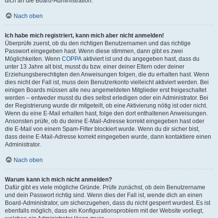
dich an die Board-Administration.
Nach oben
Ich habe mich registriert, kann mich aber nicht anmelden!
Überprüfe zuerst, ob du den richtigen Benutzernamen und das richtige
Passwort eingegeben hast. Wenn diese stimmen, dann gibt es zwei
Möglichkeiten. Wenn
COPPA
aktiviert ist und du angegeben hast, dass du
unter 13 Jahre alt bist, musst du bzw. einer deiner Eltern oder deiner
Erziehungsberechtigten den Anweisungen folgen, die du erhalten hast. Wenn
dies nicht der Fall ist, muss dein Benutzerkonto vielleicht aktiviert werden. Bei
einigen Boards müssen alle neu angemeldeten Mitglieder erst freigeschaltet
werden – entweder musst du dies selbst erledigen oder ein Administrator. Bei
der Registrierung wurde dir mitgeteilt, ob eine Aktivierung nötig ist oder nicht.
Wenn du eine E-Mail erhalten hast, folge den dort enthaltenen Anweisungen.
Ansonsten prüfe, ob du deine E-Mail-Adresse korrekt eingegeben hast oder
die E-Mail von einem Spam-Filter blockiert wurde. Wenn du dir sicher bist,
dass deine E-Mail-Adresse korrekt eingegeben wurde, dann kontaktiere einen
Administrator.
Nach oben
Warum kann ich mich nicht anmelden?
Dafür gibt es viele mögliche Gründe. Prüfe zunächst, ob dein Benutzername
und dein Passwort richtig sind. Wenn dies der Fall ist, wende dich an einen
Board-Administrator, um sicherzugehen, dass du nicht gesperrt wurdest. Es ist
ebenfalls möglich, dass ein Konfigurationsproblem mit der Website vorliegt,