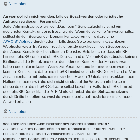
Nach oben
An wen soll ich mich wenden, falls es Beschwerden oder juristische
Anfragen zu diesem Forum gibt?
Jeder Administrator, der auf der „Das Team“-Seite aufgeführt ist, ist ein
geeigneter Kontakt für deine Beschwerde. Wenn du so keine Antwort erhältst,
solltest du den Besitzer der Domain kontaktieren (führe dazu eine
„WHOIS“-Abfrage
durch) oder — falls diese Seite bei einem kostenlosen
Webhoster wie z. B. Yahoo!, free.fr, funpic.de usw. liegt — den Support oder
den Abuse-Kontakt des betreffenden Dienstes. Bitte beachte, dass phpBB
Limited (phpBB.com) und phpBB Deutschland e. V. (phpBB.de)
absolut keinen
Einfluss
auf die Benutzung oder den oder die Benutzer der Forensoftware
haben und dafür in keiner Weise zur Verantwortung herangezogen werden
können. Kontaktiere daher nie phpBB Limited oder phpBB Deutschland e. V. in
Zusammenhang mit jeglichen juristischen Fragen (Unterlassungserklärungen,
Haftungsfragen usw.), die
sich nicht direkt
auf die Websiten phpbb.com,
phpbb.de oder die phpBB-Software selbst beziehen. Falls du phpBB Limited
oder phpBB Deutschland e. V. E-Mails schreibst, die die
Softwarenutzung
durch Dritte
betreffen, so wirst du, wenn überhaupt, höchstens eine knappe
Antwort erhalten.
Nach oben
Wie kann ich einen Administrator des Boards kontaktieren?
Alle Benutzer des Boards können das Kontaktformular nutzen, wenn die
Funktion durch die Board-Administration aktiviert wurde.
Mitglieder des Boards können zusätzlich den Link „Das Team“ verwenden.