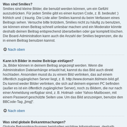
Was sind Smilies?
Smilies sind kleine Bilder, die benutzt werden können, um ein Gefühl
auszudrücken. Für jeden Smilie gibt es einen kurzen Code, z. B. bedeutet :)
fröhlich und :( traurig. Die Liste aller Smilies kannst du beim Verfassen eines
Beitrags sehen. Versuche bitte trotzdem, Smilies nicht zu häufig zu benutzen,
sie können einen Beitrag schnell unlesbar machen und ein Moderator könnte
deshalb deinen Beitrag entsprechend überarbeiten oder gar komplett löschen.
Die Board-Administration kann auch die Anzahl der Smilies begrenzen, die du
in einem Beitrag benutzen kannst.
Nach oben
Kann ich Bilder in meine Beiträge einfügen?
Ja, Bilder können in deinem Beitrag angezeigt werden. Wenn die
Administration Dateianhänge erlaubt hat, kannst du das Bild auch direkt
hochladen. Ansonsten musst du zu einem Bild verlinken, das auf einem
öffentlich zugänglichen Server liegt, z. B. http://www.domain.tld/mein-bild.gif.
Du kannst weder Bilder verlinken, die sich auf deinem eigenen PC befinden
(außer es ist ein öffentlich zugänglicher Server), noch zu Bildern, die nur nach
einer Anmeldung verfügbar sind, z. B. Hotmail- oder Yahoo-Mailboxen, mit
einem Passwort geschützte Seiten usw. Um das Bild anzuzeigen, benutze den
BBCode-Tag „[img]“.
Nach oben
Was sind globale Bekanntmachungen?
Globale Bekanntmachungen beinhalten wichtige Informationen, deshalb