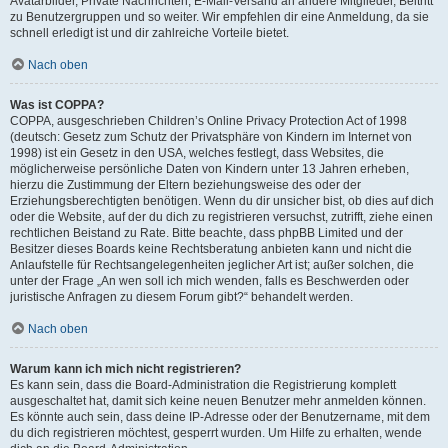
Avatarbilder, Private Nachrichten, E-Mail-Versand an andere Mitglieder, Beitritt
zu Benutzergruppen und so weiter. Wir empfehlen dir eine Anmeldung, da sie
schnell erledigt ist und dir zahlreiche Vorteile bietet.
Nach oben
Was ist COPPA?
COPPA, ausgeschrieben Children’s Online Privacy Protection Act of 1998
(deutsch: Gesetz zum Schutz der Privatsphäre von Kindern im Internet von
1998) ist ein Gesetz in den USA, welches festlegt, dass Websites, die
möglicherweise persönliche Daten von Kindern unter 13 Jahren erheben,
hierzu die Zustimmung der Eltern beziehungsweise des oder der
Erziehungsberechtigten benötigen. Wenn du dir unsicher bist, ob dies auf dich
oder die Website, auf der du dich zu registrieren versuchst, zutrifft, ziehe einen
rechtlichen Beistand zu Rate. Bitte beachte, dass phpBB Limited und der
Besitzer dieses Boards keine Rechtsberatung anbieten kann und nicht die
Anlaufstelle für Rechtsangelegenheiten jeglicher Art ist; außer solchen, die
unter der Frage „An wen soll ich mich wenden, falls es Beschwerden oder
juristische Anfragen zu diesem Forum gibt?“ behandelt werden.
Nach oben
Warum kann ich mich nicht registrieren?
Es kann sein, dass die Board-Administration die Registrierung komplett
ausgeschaltet hat, damit sich keine neuen Benutzer mehr anmelden können.
Es könnte auch sein, dass deine IP-Adresse oder der Benutzername, mit dem
du dich registrieren möchtest, gesperrt wurden. Um Hilfe zu erhalten, wende