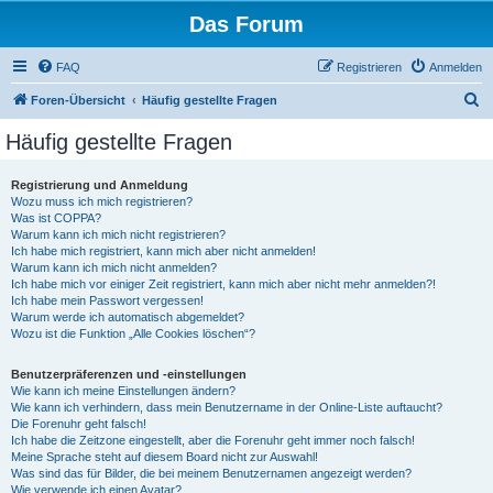
Das Forum
FAQ
Registrieren
Anmelden
S
Foren-Übersicht
Häufig gestellte Fragen
u
Häufig gestellte Fragen
c
h
Registrierung und Anmeldung
Wozu muss ich mich registrieren?
e
Was ist COPPA?
Warum kann ich mich nicht registrieren?
Ich habe mich registriert, kann mich aber nicht anmelden!
Warum kann ich mich nicht anmelden?
Ich habe mich vor einiger Zeit registriert, kann mich aber nicht mehr anmelden?!
Ich habe mein Passwort vergessen!
Warum werde ich automatisch abgemeldet?
Wozu ist die Funktion „Alle Cookies löschen“?
Benutzerpräferenzen und -einstellungen
Wie kann ich meine Einstellungen ändern?
Wie kann ich verhindern, dass mein Benutzername in der Online-Liste auftaucht?
Die Forenuhr geht falsch!
Ich habe die Zeitzone eingestellt, aber die Forenuhr geht immer noch falsch!
Meine Sprache steht auf diesem Board nicht zur Auswahl!
Was sind das für Bilder, die bei meinem Benutzernamen angezeigt werden?
Wie verwende ich einen Avatar?