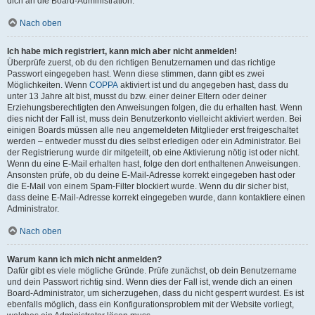
dich an die Board-Administration.
Nach oben
Ich habe mich registriert, kann mich aber nicht anmelden!
Überprüfe zuerst, ob du den richtigen Benutzernamen und das richtige
Passwort eingegeben hast. Wenn diese stimmen, dann gibt es zwei
Möglichkeiten. Wenn
COPPA
aktiviert ist und du angegeben hast, dass du
unter 13 Jahre alt bist, musst du bzw. einer deiner Eltern oder deiner
Erziehungsberechtigten den Anweisungen folgen, die du erhalten hast. Wenn
dies nicht der Fall ist, muss dein Benutzerkonto vielleicht aktiviert werden. Bei
einigen Boards müssen alle neu angemeldeten Mitglieder erst freigeschaltet
werden – entweder musst du dies selbst erledigen oder ein Administrator. Bei
der Registrierung wurde dir mitgeteilt, ob eine Aktivierung nötig ist oder nicht.
Wenn du eine E-Mail erhalten hast, folge den dort enthaltenen Anweisungen.
Ansonsten prüfe, ob du deine E-Mail-Adresse korrekt eingegeben hast oder
die E-Mail von einem Spam-Filter blockiert wurde. Wenn du dir sicher bist,
dass deine E-Mail-Adresse korrekt eingegeben wurde, dann kontaktiere einen
Administrator.
Nach oben
Warum kann ich mich nicht anmelden?
Dafür gibt es viele mögliche Gründe. Prüfe zunächst, ob dein Benutzername
und dein Passwort richtig sind. Wenn dies der Fall ist, wende dich an einen
Board-Administrator, um sicherzugehen, dass du nicht gesperrt wurdest. Es ist
ebenfalls möglich, dass ein Konfigurationsproblem mit der Website vorliegt,